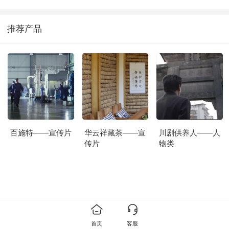
推荐产品
百施特——宣传片
华云祥藏茶——宣
川剧供养人——人
传片
物类
首页
客服